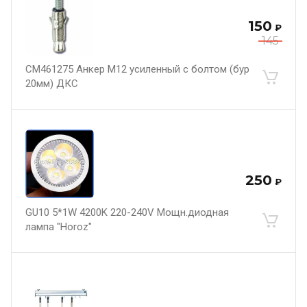
150
₽
145
CM461275 Анкер М12 усиленный с болтом (бур
20мм) ДКС
250
₽
GU10 5*1W 4200K 220-240V Мощн.диодная
лампа "Horoz"