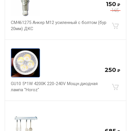
150
₽
145
CM461275 Анкер М12 усиленный с болтом (бур
20мм) ДКС
250
₽
GU10 5*1W 4200K 220-240V Мощн.диодная
лампа "Horoz"