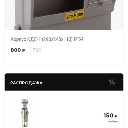
Корпус КДЕ-1 (290х240х110) IP54
800
720
₽
РАСПРОДАЖА
150
₽
145