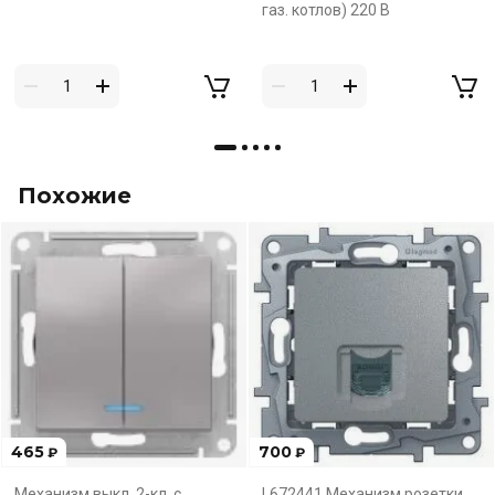
газ. котлов) 220 В
Похожие
465
700
₽
₽
Механизм выкл. 2-кл. с
L672441 Механизм розетки