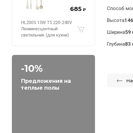
685
Способ мо
₽
Высота
14
HL2005 13W T5 220-240V
Люминесцентный
Ширина
59
светильник (для кухни)
Глубина
83
-10%
На
Предложения на
теплые полы