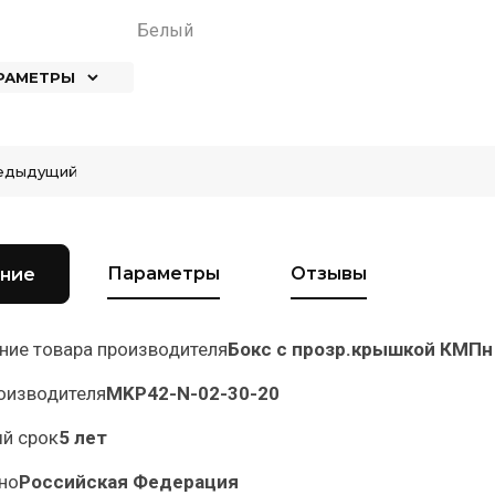
Белый
АРАМЕТРЫ
едыдущий
Параметры
Отзывы
ние
ние товара производителя
Бокс с прозр.крышкой КМПн 
оизводителя
MKP42-N-02-30-20
ый срок
5 лет
но
Российская Федерация