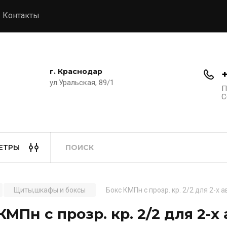
Контакты
г. Краснодар
ул.Уральская, 89/1
П
С
ЕТРЫ
Щиты,шкафы и боксы
Бокс КМПн c прозр. кр. 2/2 для 2-х а
КМПн c прозр. кр. 2/2 для 2-х а