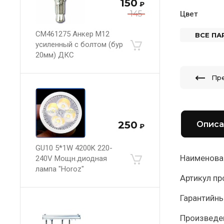
150
₽
145
Цвет
CM461275 Анкер М12
ВСЕ П
усиленный с болтом (бур
20мм) ДКС
Пр
250
Описа
₽
GU10 5*1W 4200K 220-
Наименова
240V Мощн.диодная
лампа "Horoz"
Артикул пр
Гарантийн
Произведе