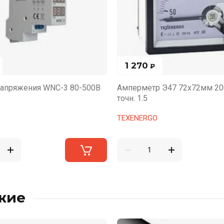
1 270
₽
напряжения WNC-3 80-500В
Амперметр Э47 72х72мм 200
точн. 1.5
TEXENERGO
жие