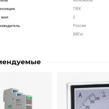
Моножила
жилы
ПВХ
золяции
2
 жил
Россия
изводитель
ВВГнг
мендуемые