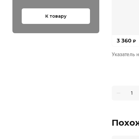
К товару
3 360
₽
Указатель 
Похо