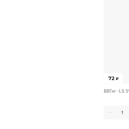
72
₽
ВВГнг -LS 5