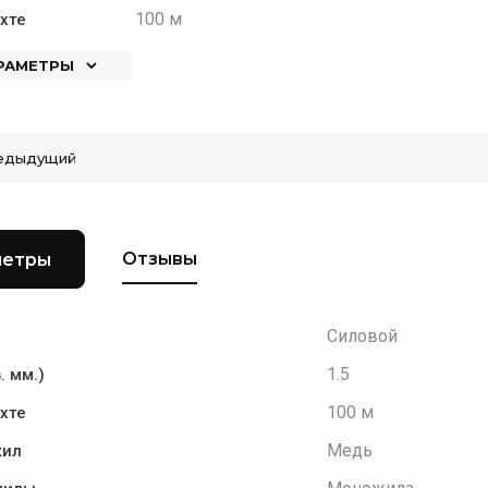
100 м
хте
АРАМЕТРЫ
едыдущий
Отзывы
метры
Силовой
1.5
. мм.)
100 м
хте
Медь
жил