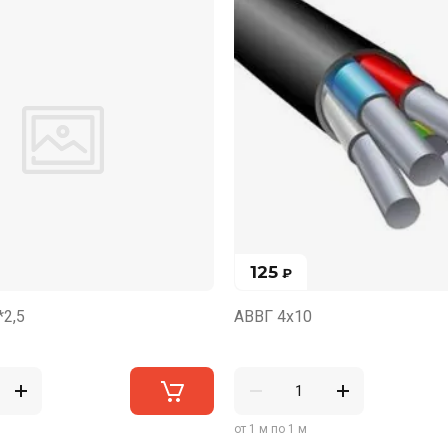
125
₽
*2,5
АВВГ 4х10
от 1 м по 1 м