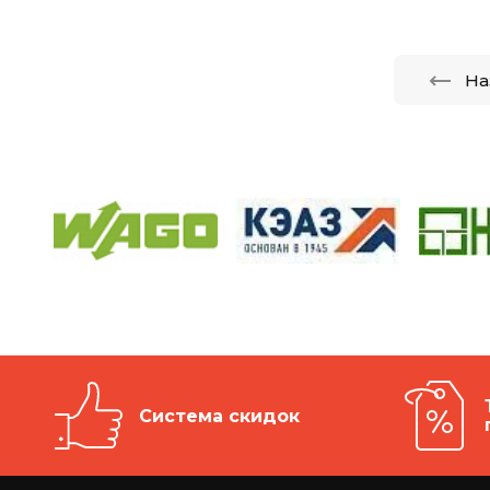
На
Система скидок