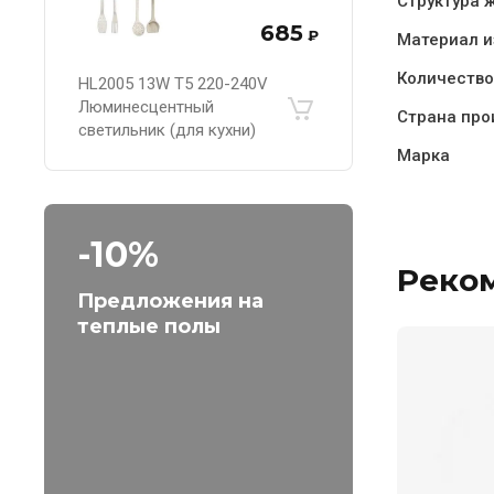
Структура 
685
₽
Материал и
Количество
HL2005 13W T5 220-240V
Люминесцентный
Страна про
светильник (для кухни)
Марка
-10%
Реко
Предложения на
теплые полы