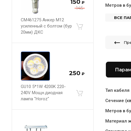
150
₽
Метров в бу
145
ВСЕ П
CM461275 Анкер М12
усиленный с болтом (бур
20мм) ДКС
Пр
Пара
250
₽
GU10 5*1W 4200K 220-
Тип кабеля
240V Мощн.диодная
лампа "Horoz"
Сечение (кв
Метров в бу
Материал 