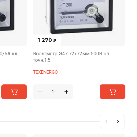
1 270
₽
/5А кл.
Вольтметр Э47 72х72мм 500В кл.
Ам
точн.1.5
Di
TEXENERGO