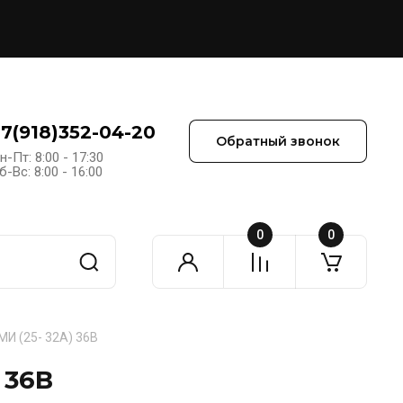
+7(918)352-04-20
Обратный звонок
н-Пт: 8:00 - 17:30
б-Вс: 8:00 - 16:00
0
0
И (25- 32А) 36В
 36В