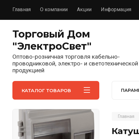
Главная
О компании
Акции
Информация
Торговый Дом
"ЭлектроСвет"
Оптово-розничная торговля кабельно-
проводниковой, электро- и светотехнической
продукцией
КАТАЛОГ ТОВАРОВ
ПАРАМ
Главная
Катуш