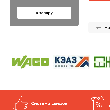
К товару
На
Система скидок