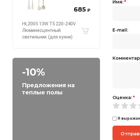
Имя:
*
685
₽
HL2005 13W T5 220-240V
E-mail:
Люминесцентный
светильник (для кухни)
Комментар
-10%
Предложения на
теплые полы
Оценка:
*
Я выража
Отправ