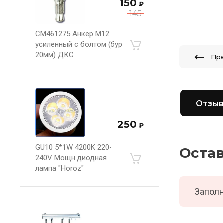
150
₽
145
CM461275 Анкер М12
усиленный с болтом (бур
20мм) ДКС
Пр
Отзы
250
₽
GU10 5*1W 4200K 220-
Оста
240V Мощн.диодная
лампа "Horoz"
Заполн