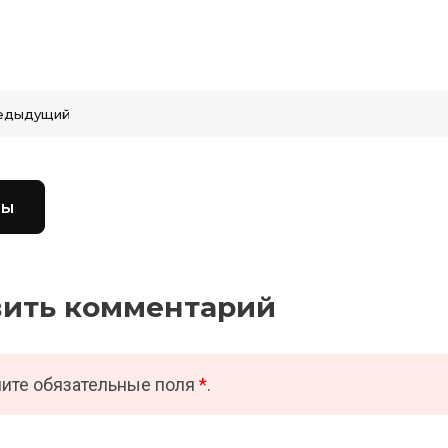
едыдущий
вы
вить комментарий
ите обязательные поля
*
.